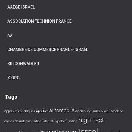
AAEGE ISRAËL
ASSOCIATION TECHNION FRANCE
AX
CHAMBRE DE COMMERCE FRANCE-ISRAËL
SILICONWADI.FR
X.ORG
Tags
automobile
appels téléphoniques
AppStore
avion
avion sans pilote
Barcelone
high-tech
drones
désintermédiation
Eilat
GPS
géolocalisation