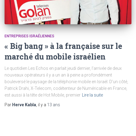
ENTREPRISES ISRAÉLIENNES
« Big bang » à la française sur le
marché du mobile israélien
Le quotidien Les Echos en parlait jeudi dernier, l’arrivée de deux
nouveaux opérateurs il y a un an à peine a profondément
bouleversé le paysage de la téléphonie mobile en Israël. D’un côté,
Patrick Drahi, X-Telecom, codétenteur de Numéricable en France,
est aussi à la tête de Hot Mobile, premier
Lire la suite
Par
Herve Kabla
, il y a
13 ans