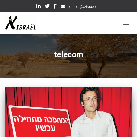
contact@x-israel.org
OUVRI
telecom