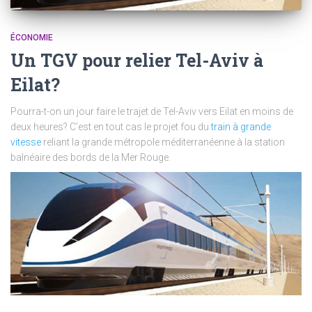
ÉCONOMIE
Un TGV pour relier Tel-Aviv à
Eilat?
Pourra-t-on un jour faire le trajet de Tel-Aviv vers Eilat en moins de
deux heures? C’est en tout cas le projet fou du
train à grande
vitesse
reliant la grande métropole méditerranéenne à la station
balnéaire des bords de la Mer Rouge.