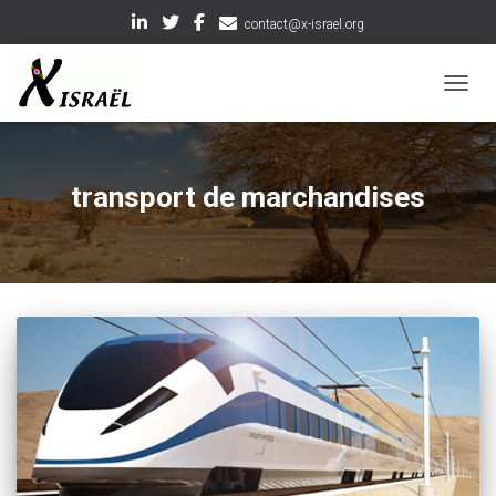
contact@x-israel.org
OUVRI
transport de marchandises