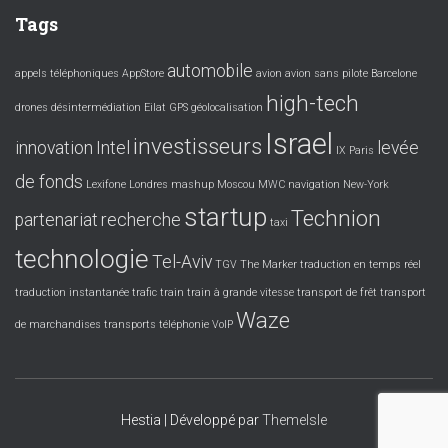
Tags
automobile
appels téléphoniques
AppStore
avion
avion sans pilote
Barcelone
high-tech
drones
désintermédiation
Eilat
GPS
géolocalisation
Israel
investisseurs
innovation
Intel
levée
IX Paris
de fonds
Lexifone
Londres
mashup
Moscou
MWC
navigation
New-York
startup
Technion
partenariat
recherche
taxi
technologie
Tel-Aviv
TGV
The Marker
traduction en temps réel
traduction instantanée
trafic
train
train à grande vitesse
transport de frêt
transport
Waze
de marchandises
transports
téléphonie
VoIP
Hestia | Développé par
ThemeIsle