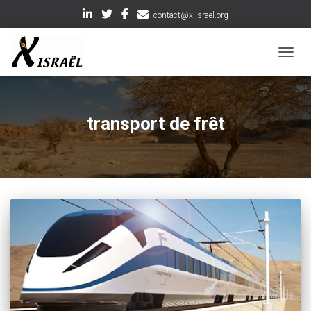
contact@x-israel.org
OUVRI
transport de frêt