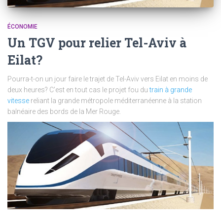
ÉCONOMIE
Un TGV pour relier Tel-Aviv à
Eilat?
Pourra-t-on un jour faire le trajet de Tel-Aviv vers Eilat en moins de
deux heures? C’est en tout cas le projet fou du
train à grande
vitesse
reliant la grande métropole méditerranéenne à la station
balnéaire des bords de la Mer Rouge.