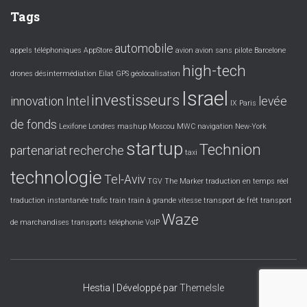
Tags
automobile
appels téléphoniques
AppStore
avion
avion sans pilote
Barcelone
high-tech
drones
désintermédiation
Eilat
GPS
géolocalisation
Israel
investisseurs
innovation
Intel
levée
IX Paris
de fonds
Lexifone
Londres
mashup
Moscou
MWC
navigation
New-York
startup
Technion
partenariat
recherche
taxi
technologie
Tel-Aviv
TGV
The Marker
traduction en temps réel
traduction instantanée
trafic
train
train à grande vitesse
transport de frêt
transport
Waze
de marchandises
transports
téléphonie
VoIP
Hestia | Développé par
ThemeIsle