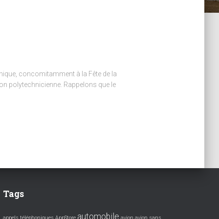
hnique, concomitamment à la Fête de la
ion polytechnicienne. Rappelons que le
Tags
automobile
appels téléphoniques
AppStore
avion
avion sans