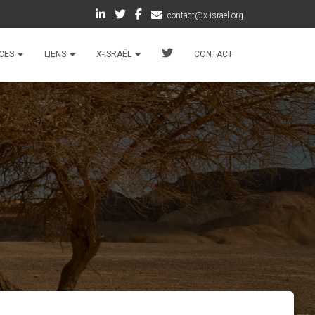
contact@x-israel.org
CES
LIENS
X-ISRAËL
CONTACT