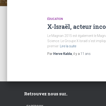
ÉDUCATION
X-Israël, acteur in
Le Magnan 2015 est également le Magnan 
Science. Le Groupe X-Israël s’est impli
premier
Lire la suite
Par
Herve Kabla
, il y a
11 ans
Retrouvez nous sur..