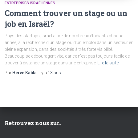
ENTREPRISES ISRAÉLIENNES
Comment trouver un stage ou un
job en Israël?
Pays des startups, Israël attire de nombreux étudiants chaque
année, à la recherche d’un stage ou d’un emploi dans un secteur en
pleine expansion, dans des sociétés à très forte visibilité.
Beaucoup se découragent vite, car ce n’est pas toujours facile de
trouver à distance un stage dans une entreprise
Lire la suite
Par
Herve Kabla
, il y a
13 ans
Retrouvez nous sur..