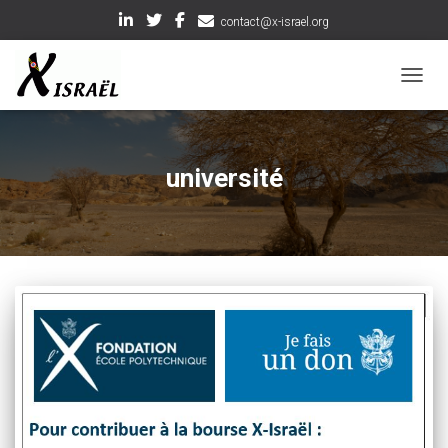
contact@x-israel.org
OUVRI
université