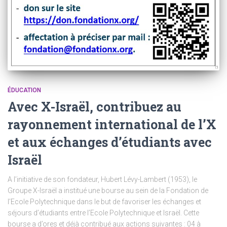
ÉDUCATION
Avec X-Israël, contribuez au
rayonnement international de l’X
et aux échanges d’étudiants avec
Israël
A l’initiative de son fondateur, Hubert Lévy-Lambert (1953), le
Groupe X-Israël a institué une bourse au sein de la Fondation de
l’Ecole Polytechnique dans le but de favoriser les échanges et
séjours d’étudiants entre l’Ecole Polytechnique et Israël. Cette
bourse a d’ores et déjà contribué aux actions suivantes : 04 à