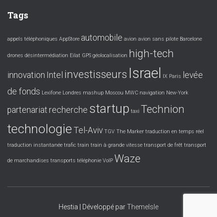
Tags
automobile
appels téléphoniques
AppStore
avion
avion sans pilote
Barcelone
high-tech
drones
désintermédiation
Eilat
GPS
géolocalisation
Israel
investisseurs
innovation
Intel
levée
IX Paris
de fonds
Lexifone
Londres
mashup
Moscou
MWC
navigation
New-York
startup
Technion
partenariat
recherche
taxi
technologie
Tel-Aviv
TGV
The Marker
traduction en temps réel
traduction instantanée
trafic
train
train à grande vitesse
transport de frêt
transport
Waze
de marchandises
transports
téléphonie
VoIP
Hestia | Développé par
ThemeIsle