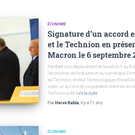
ÉCONOMIE
Signature d’un accord 
et le Technion en prés
Macron le 6 septembre 
Pendant son déplacement en Israël du 6 au 8 s
l’économie, de l’industrie et du numérique, E
au Technion, Institut Technologique d’Israël à 
visite, un accord de coopération entre les accé
Technion a été
Lire la suite
Par
Herve Kabla
, il y a
11 ans
ÉCONOMIE