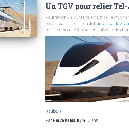
Un TGV pour relier Tel-
Pourra-t-on un jour faire le trajet de Tel-Aviv v
en tout cas le projet fou du
train à grande vites
méditerranéenne à la station balnéaire des bor
(suite…)
Par
Herve Kabla
, il y a
13 ans