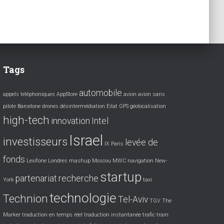
Tags
automobile
appels téléphoniques
AppStore
avion
avion sans
pilote
Barcelone
drones
désintermédiation
Eilat
GPS
géolocalisation
high-tech
innovation
Intel
Israel
investisseurs
levée de
IX Paris
fonds
Lexifone
Londres
mashup
Moscou
MWC
navigation
New-
startup
partenariat
recherche
York
taxi
technologie
Technion
Tel-Aviv
TGV
The
Marker
traduction en temps réel
traduction instantanée
trafic
train