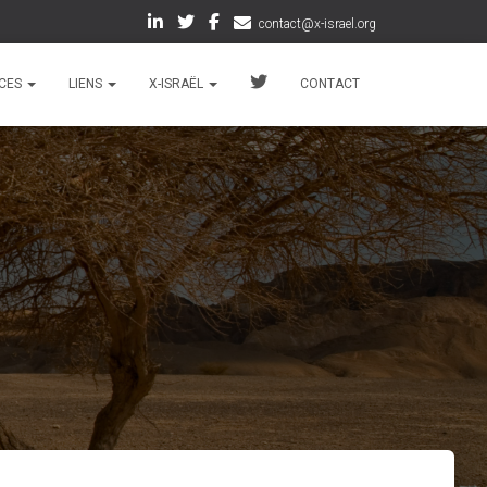
contact@x-israel.org
CES
LIENS
X-ISRAËL
CONTACT