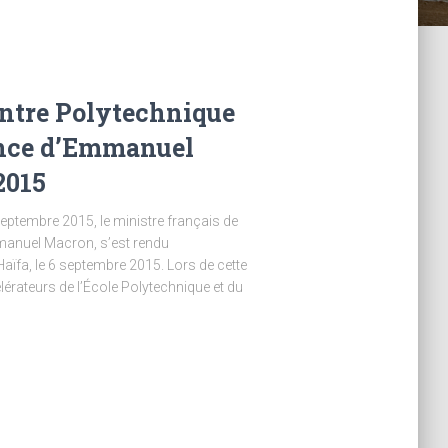
entre Polytechnique
ence d’Emmanuel
2015
eptembre 2015, le ministre français de
mmanuel Macron, s’est rendu
Haïfa, le 6 septembre 2015. Lors de cette
lérateurs de l’École Polytechnique et du